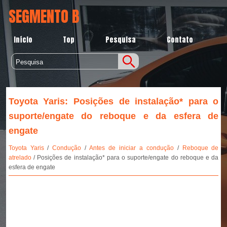
SEGMENTO B
Início
Top
Pesquisa
Contato
Toyota Yaris: Posições de instalação* para o
suporte/engate do reboque e da esfera de
engate
Toyota Yaris
/
Condução
/
Antes de iniciar a condução
/
Reboque de
atrelado
/ Posições de instalação* para o suporte/engate do reboque e da
esfera de engate